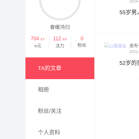
2024-
55岁
春暖鸿归
704
112
0
EY
EP
粉丝
e元
法力
发布
2022-
52岁
TA的文章
相册
粉丝/关注
个人资料