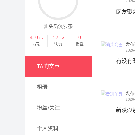
2026-
网友聚
汕头新溪沙茶
410
52
0
EY
EP
粉丝
e元
法力
发布
2026-
有没有
TA的文章
相册
发布
2026-
粉丝/关注
新溪沙
个人资料